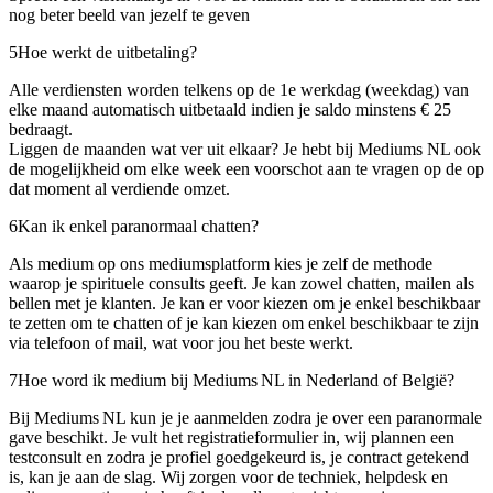
nog beter beeld van jezelf te geven
5
Hoe werkt de uitbetaling?
Alle verdiensten worden telkens op de 1e werkdag (weekdag) van
elke maand automatisch uitbetaald indien je saldo minstens € 25
bedraagt.
Liggen de maanden wat ver uit elkaar? Je hebt bij Mediums NL ook
de mogelijkheid om elke week een voorschot aan te vragen op de op
dat moment al verdiende omzet.
6
Kan ik enkel paranormaal chatten?
Als medium op ons mediumsplatform kies je zelf de methode
waarop je spirituele consults geeft. Je kan zowel chatten, mailen als
bellen met je klanten. Je kan er voor kiezen om je enkel beschikbaar
te zetten om te chatten of je kan kiezen om enkel beschikbaar te zijn
via telefoon of mail, wat voor jou het beste werkt.
7
Hoe word ik medium bij Mediums NL in Nederland of België?
Bij Mediums NL kun je je aanmelden zodra je over een paranormale
gave beschikt. Je vult het registratieformulier in, wij plannen een
testconsult en zodra je profiel goedgekeurd is, je contract getekend
is, kan je aan de slag. Wij zorgen voor de techniek, helpdesk en