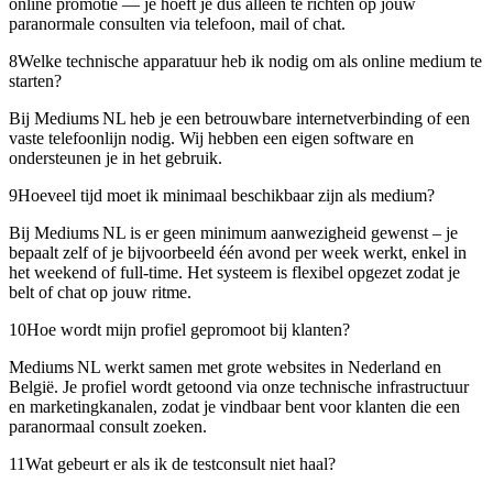
online promotie — je hoeft je dus alleen te richten op jouw
paranormale consulten via telefoon, mail of chat.
8
Welke technische apparatuur heb ik nodig om als online medium te
starten?
Bij Mediums NL heb je een betrouwbare internetverbinding of een
vaste telefoonlijn nodig. Wij hebben een eigen software en
ondersteunen je in het gebruik.
9
Hoeveel tijd moet ik minimaal beschikbaar zijn als medium?
Bij Mediums NL is er geen minimum aanwezigheid gewenst – je
bepaalt zelf of je bijvoorbeeld één avond per week werkt, enkel in
het weekend of full‑time. Het systeem is flexibel opgezet zodat je
belt of chat op jouw ritme.
10
Hoe wordt mijn profiel gepromoot bij klanten?
Mediums NL werkt samen met grote websites in Nederland en
België. Je profiel wordt getoond via onze technische infrastructuur
en marketingkanalen, zodat je vindbaar bent voor klanten die een
paranormaal consult zoeken.
11
Wat gebeurt er als ik de testconsult niet haal?