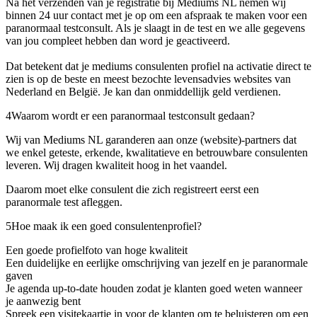
Na het verzenden van je registratie bij Mediums NL nemen wij
binnen 24 uur contact met je op om een afspraak te maken voor een
paranormaal testconsult. Als je slaagt in de test en we alle gegevens
van jou compleet hebben dan word je geactiveerd.
Dat betekent dat je mediums consulenten profiel na activatie direct te
zien is op de beste en meest bezochte levensadvies websites van
Nederland en België. Je kan dan onmiddellijk geld verdienen.
4
Waarom wordt er een paranormaal testconsult gedaan?
Wij van Mediums NL garanderen aan onze (website)-partners dat
we enkel geteste, erkende, kwalitatieve en betrouwbare consulenten
leveren. Wij dragen kwaliteit hoog in het vaandel.
Daarom moet elke consulent die zich registreert eerst een
paranormale test afleggen.
5
Hoe maak ik een goed consulentenprofiel?
Een goede profielfoto van hoge kwaliteit
Een duidelijke en eerlijke omschrijving van jezelf en je paranormale
gaven
Je agenda up-to-date houden zodat je klanten goed weten wanneer
je aanwezig bent
Spreek een visitekaartje in voor de klanten om te beluisteren om een