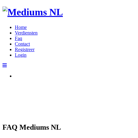
Home
Verdiensten
Faq
Contact
Registreer
Login
Vragen over deze w
FAQ Mediums NL