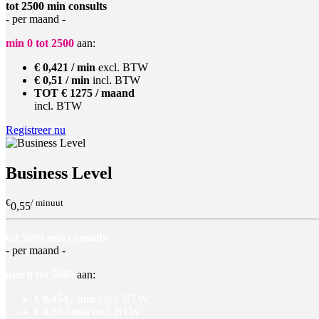
tot 2500 min consults
- per maand -
min 0 tot 2500
aan:
€ 0,421 / min
excl. BTW
€ 0,51 / min
incl. BTW
TOT € 1275 / maand
incl. BTW
Registreer nu
Business Level
€
/ minuut
0,55
tot 5000 min consults
- per maand -
min 0 tot 5000
aan:
€ 0,454 / min
excl. BTW
€ 0,55 / min
incl. BTW