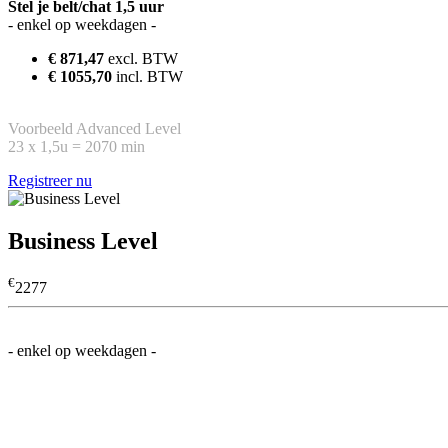
Stel je belt/chat 1,5 uur
- enkel op weekdagen -
€ 871,47
excl. BTW
€ 1055,70
incl. BTW
Voorbeeld Advanced Level
23 x 1,5u = 2070 min
Registreer nu
Business Level
€
2277
Stel je belt/chat 3 uur
- enkel op weekdagen -
€ 1879,56
excl. BTW
€ 2270,00
incl. BTW