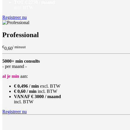
TOT € 2750 / maand
incl. BTW
Registreer nu
Professional
€
/ minuut
0,60
5000+ min consults
- per maand -
al je min
aan:
€ 0,496 / min
excl. BTW
€ 0,60 / min
incl. BTW
VANAF € 3000 / maand
incl. BTW
Registreer nu