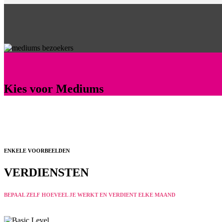
Kies voor Mediums
ENKELE VOORBEELDEN
VERDIENSTEN
BEPAAL ZELF HOEVEEL JE WERKT EN VERDIENT ELKE MAAND
Reach for the stars and make the world a better place