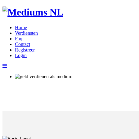
Home
Verdiensten
Faq
Contact
Registreer
Login
Ontvang een vergoe