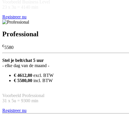
Voorbeeld Business Level
23 x 3u = 4140 min
Registreer nu
Professional
€
5580
Stel je belt/chat 5 uur
- elke dag van de maand -
€ 4612,80
excl. BTW
€ 5580,00
incl. BTW
Voorbeeld Professional
31 x 5u = 9300 min
Registreer nu