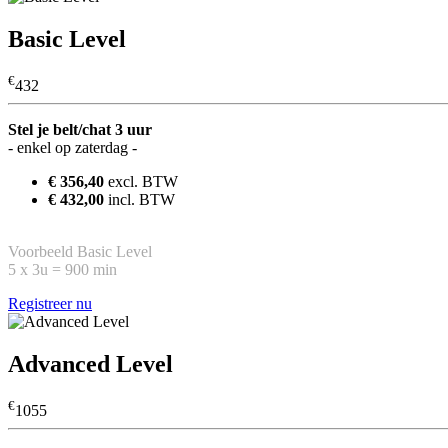
Basic Level
€
432
Stel je belt/chat 3 uur
- enkel op zaterdag -
€ 356,40
excl. BTW
€ 432,00
incl. BTW
Voorbeeld Basic Level
5 x 3u = 900 min
Registreer nu
Advanced Level
€
1055